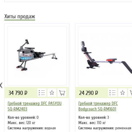
Хиты продаж
‹
34 790
Р
24 290
Р
Гребной тренажер DFC PASYOU
Гребной тренажер DFC
SQ-RM2403
Bodycoach SQ-RM1601
Кол-во уровней
: 0
Кол-во уровней
: 3
Макс. вес
: 120 кг
Макс. вес
: 110 кг
Система нагружения
: водная
Система нагружения
: ременная