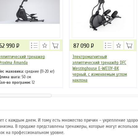
62 990
Р
87 090
Р
Эллиптический тренажер
Электромагнитный
Proxima Amanda
эллиптический тренажёр DFC
Westinghouse E-WE13Y-BK
Вес маховика
: средние (11-20 кг)
черный, с изменяемым углом
Длина шага
: 50 см
наклона
Кол-во программ
: 12
Кол-во уровней
: 32
Вес маховика
: легкие (4-10 кг)
Макс. вес
: 130 кг
Длина шага
: 51 см
Привод
: передний
Кол-во программ
: 17
Кол-во уровней
: 32
Макс. вес
: 120 кг
Привод
: передний
ет с каждым днем. И тому есть множество причин – укрепление здоро
анизма. В продаже представлены тренажеры, которые могут использо
вок на профессиональном уровне.