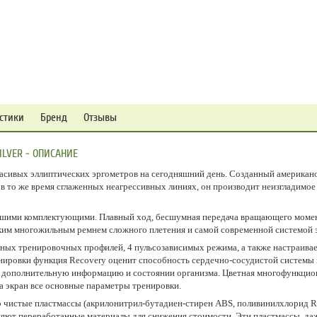
стики
Бренд
Отзывы
ILVER - ОПИСАНИЕ
красивых эллиптических эргометров на сегодняшний день. Созданный американ
в то же время сглаженных неагрессивных линиях, он производит неизгладимое
чшими комплектующими. Плавный ход, бесшумная передача вращающего момент
м многожильным ремнем сложного плетения и самой современной системой э
ных тренировочных профилей, 4 пульсозависимых режима, а также настраивае
ировки функция Recovery оценит способность сердечно-сосудистой системы 
ят дополнительную информацию и состоянии организма. Цветная многофункцио
 экран все основные параметры тренировки.
о чистые пластмассы (акрилонитрил-бутадиен-стирен ABS, поливинилхлорид R
ют переработанные материалы для снижения стоимости. Эти пластмассы, даже