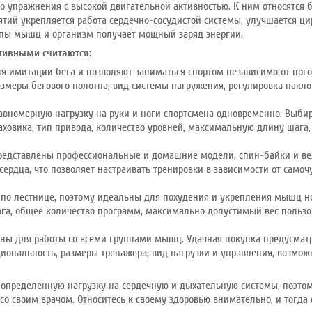
то упражнения с высокой двигательной активностью. К ним относятся бе
нятий укрепляется работа сердечно-сосудистой системы, улучшается ц
ппы мышц и организм получает мощный заряд энергии.
тивными считаются
:
я имитации бега и позволяют заниматься спортом независимо от по
змеры бегового полотна, вид системы нагружения, регулировка накл
авномерную нагрузку на руки и ноги спортсмена одновременно. Выбир
ховика, тип привода, количество уровней, максимальную длину шага,
редставлены профессиональные и домашние модели, спин-байки и ве
ердца, что позволяет настраивать тренировки в зависимости от самоч
по лестнице, поэтому идеальны для похудения и укрепления мышц н
га, общее количество программ, максимально допустимый вес пользо
ны для работы со всеми группами мышц. Удачная покупка предусматри
иональность, размеры тренажера, вид нагрузки и управления, возмож
определенную нагрузку на сердечную и дыхательную системы, поэто
со своим врачом. Относитесь к своему здоровью внимательно, и тогда 