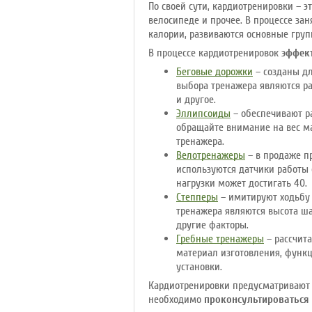
По своей сути, кардиотренировки – э
велосипеде и прочее. В процессе за
калории, развиваются основные гру
В процессе кардиотренировок
эффек
Беговые дорожки
– созданы дл
выбора тренажера являются ра
и другое.
Эллипсоиды
– обеспечивают р
обращайте внимание на вес ма
тренажера.
Велотренажеры
– в продаже п
используются датчики работы с
нагрузки может достигать 40.
Степперы
– имитируют ходьбу 
тренажера являются высота ша
другие факторы.
Гребные тренажеры
– рассчита
материал изготовления, функц
установки.
Кардиотренировки предусматривают 
необходимо
проконсультироваться