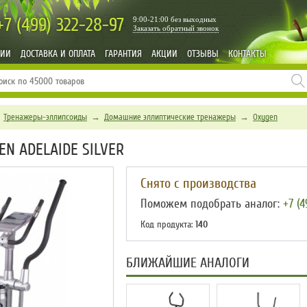
+7 (499)
322-28-97
9:00-21:00 без выходных
Заказать обратный звонок
НИИ
ДОСТАВКА И ОПЛАТА
ГАРАНТИЯ
АКЦИИ
ОТЗЫВЫ
КОНТАКТЫ
→
Тренажеры-эллипсоиды
→
Домашние эллиптические тренажеры
→
Oxygen
N ADELAIDE SILVER
Снято с производства
Поможем подобрать аналог:
+7 (4
Код продукта:
140
БЛИЖАЙШИЕ АНАЛОГИ