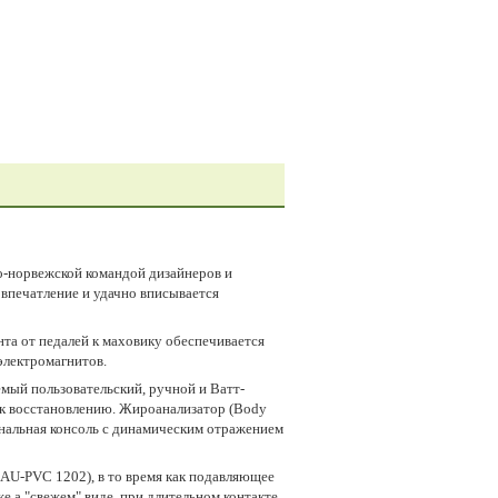
о-норвежской командой дизайнеров и
 впечатление и удачно вписывается
а от педалей к маховику обеспечивается
лектромагнитов.
мый пользовательский, ручной и Ватт-
к восстановлению. Жироанализатор (Body
нальная консоль с динамическим отражением
AU-PVC 1202), в то время как подавляющее
 а "свежем" виде, при длительном контакте