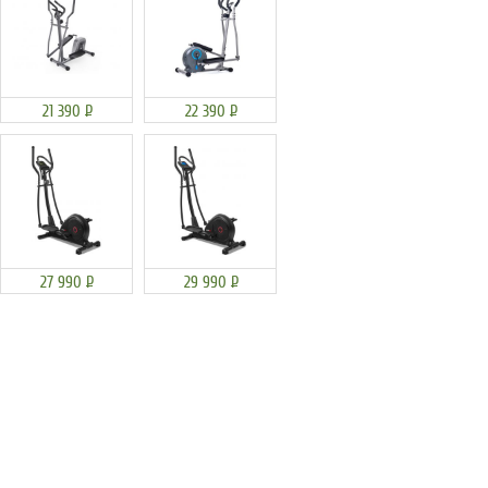
21 390
Р
22 390
Р
27 990
Р
29 990
Р