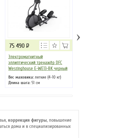
›
75 490
Р
67 790
Р
Электромагнитный
Кросстрейнер DFC TEZEWA E-
эллиптический тренажёр DFC
T1903-pro
Westinghouse E-WE13-BK черный
Вес маховика
: 6 кг
Длина шага
: 48 см
Вес маховика
: легкие (4-10 кг)
Кол-во программ
: 12
Длина шага
: 51 см
Кол-во уровней
: 32
Кол-во программ
: 15
Макс. вес
: 120 кг
Кол-во уровней
: 32
Привод
: передний
Макс. вес
: 120 кг
Привод
: передний
вья,
коррекция фигуры
, повышение
ваться дома и в специализированных