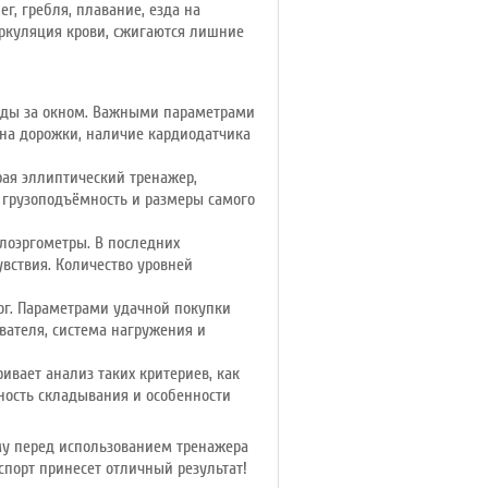
г, гребля, плавание, езда на
иркуляция крови, сжигаются лишние
годы за окном. Важными параметрами
она дорожки, наличие кардиодатчика
ая эллиптический тренажер,
 грузоподъёмность и размеры самого
лоэргометры. В последних
увствия. Количество уровней
ог. Параметрами удачной покупки
вателя, система нагружения и
вает анализ таких критериев, как
ность складывания и особенности
му перед использованием тренажера
спорт принесет отличный результат!