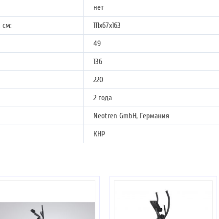
нет
 см:
111х67х163
49
136
220
2 года
Neotren GmbH, Германия
КНР