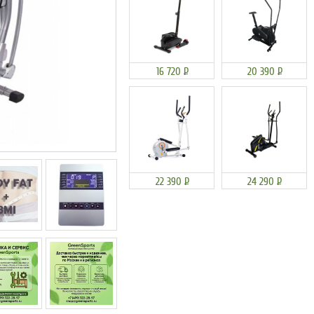
16 720
Р
20 390
Р
22 390
Р
24 290
Р