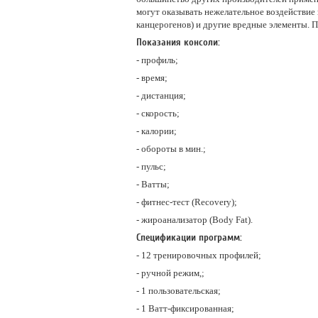
могут оказывать нежелательное воздействие
канцерогенов) и другие вредные элементы. 
Показания консоли:
- профиль;
- время;
- дистанция;
- скорость;
- калории;
- обороты в мин.;
- пульс;
- Ватты;
- фитнес-тест (Recovery);
- жироанализатор (Body Fat).
Спецификации программ:
- 12 тренировочных профилей;
- ручной режим,;
- 1 пользовательская;
- 1 Ватт-фиксированная;