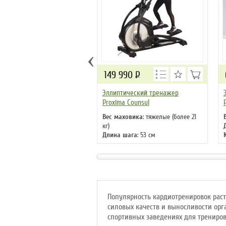
‹
149 990
Р
Эллиптический тренажер
Proxima Counsul
Вес маховика
: тяжелые (более 21
кг)
Длина шага
: 53 см
Кол-во программ
: 30
Кол-во уровней
: 32
Макс. вес
: 180 кг
Привод
: передний
Популярность кардиотренировок раст
силовых качеств и выносливости орг
спортивных заведениях для трениро