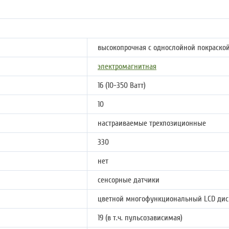
высокопрочная с однослойной покраско
электромагнитная
16 (10-350 Ватт)
10
настраиваемые трехпозиционные
330
нет
сенсорные датчики
цветной многофункциональный LCD ди
19 (в т.ч. пульсозависимая)