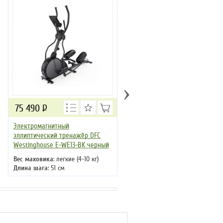
›
75 490
Р
67 790
Р
Электромагнитный
Кросстрейнер DFC TEZEWA E-
эллиптический тренажёр DFC
T1903-pro
Westinghouse E-WE13-BK черный
Вес маховика
: 6 кг
Длина шага
: 48 см
Вес маховика
: легкие (4-10 кг)
Кол-во программ
: 12
Длина шага
: 51 см
Кол-во уровней
: 32
Кол-во программ
: 15
Макс. вес
: 120 кг
Кол-во уровней
: 32
Привод
: передний
Макс. вес
: 120 кг
Привод
: передний