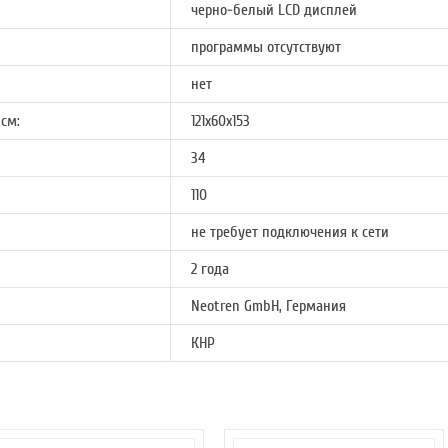
черно-белый LCD дисплей
программы отсутствуют
нет
см:
121х60х153
34
110
не требует подключения к сети
2 года
Neotren GmbH, Германия
КНР