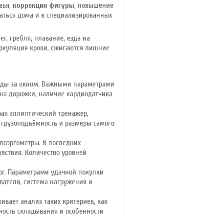
вья,
коррекция фигуры
, повышение
ваться дома и в специализированных
г, гребля, плавание, езда на
иркуляция крови, сжигаются лишние
годы за окном. Важными параметрами
она дорожки, наличие кардиодатчика
ая эллиптический тренажер,
 грузоподъёмность и размеры самого
лоэргометры. В последних
увствия. Количество уровней
ог. Параметрами удачной покупки
вателя, система нагружения и
вает анализ таких критериев, как
ность складывания и особенности