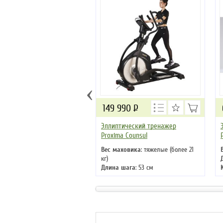
‹
149 990
Р
Эллиптический тренажер
Proxima Counsul
Вес маховика
: тяжелые (более 21
кг)
Длина шага
: 53 см
Кол-во программ
: 30
Кол-во уровней
: 32
Макс. вес
: 180 кг
Привод
: передний