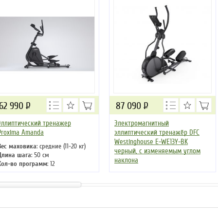
62 990
Р
87 090
Р
Эллиптический тренажер
Электромагнитный
Proxima Amanda
эллиптический тренажёр DFC
Westinghouse E-WE13Y-BK
Вес маховика
: средние (11-20 кг)
черный, с изменяемым углом
Длина шага
: 50 см
наклона
Кол-во программ
: 12
Кол-во уровней
: 32
Вес маховика
: легкие (4-10 кг)
Макс. вес
: 130 кг
Длина шага
: 51 см
Привод
: передний
Кол-во программ
: 17
Кол-во уровней
: 32
Макс. вес
: 120 кг
Привод
: передний