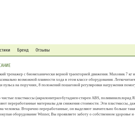
стики
Бренд
Отзывы
САНИЕ
ский тренажер с биомеханически верной траекторией движения. Маховик 7 кг
симально возможной плавности хода в этом классе оборудования. Легкочитае
и пульса на поручнях, 8 положений пошаговой регулировки нагружения помог
о чистые пластмассы (акрилонитрил-бутадиен-стирен ABS, поливинилхлорид R
ют переработанные материалы для снижения стоимости. Эти пластмассы, даже
на человека. Вторично переработанные, он выделяют значительно больше таки
Покупая оборудование Winner, Вы проявляете заботу о собственном здоровье 