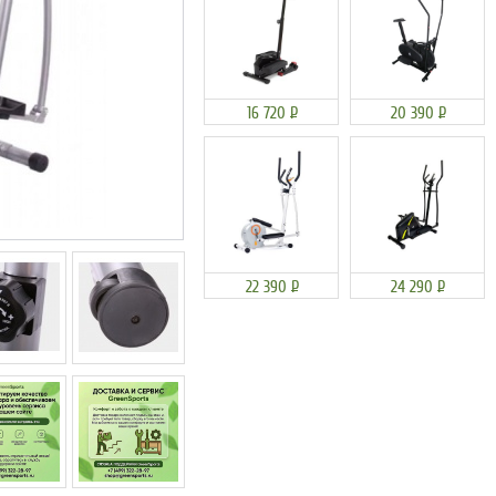
16 720
Р
20 390
Р
22 390
Р
24 290
Р