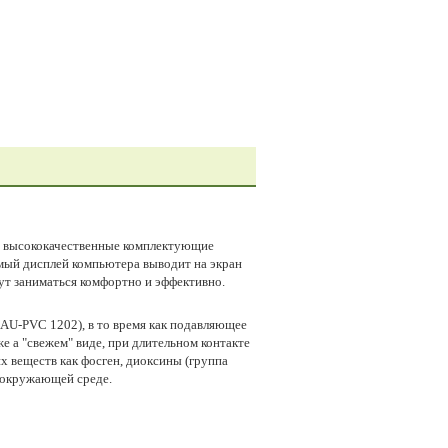
 и высококачественные комплектующие
мый дисплей компьютера выводит на экран
ут заниматься комфортно и эффективно.
AU-PVC 1202), в то время как подавляющее
 а "свежем" виде, при длительном контакте
х веществ как фосген, диоксины (группа
и окружающей среде.