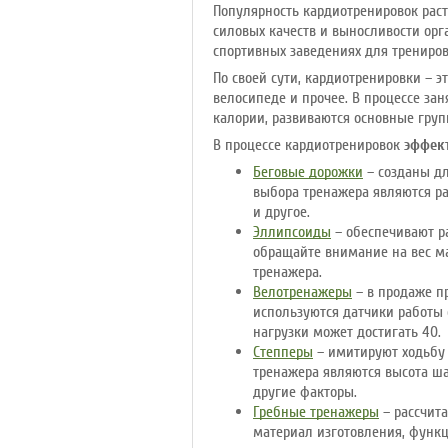
Популярность кардиотренировок раст
силовых качеств и выносливости орг
спортивных заведениях для трениро
По своей сути, кардиотренировки – э
велосипеде и прочее. В процессе за
калории, развиваются основные гру
В процессе кардиотренировок
эффек
Беговые дорожки
– созданы дл
выбора тренажера являются ра
и другое.
Эллипсоиды
– обеспечивают р
обращайте внимание на вес ма
тренажера.
Велотренажеры
– в продаже п
используются датчики работы с
нагрузки может достигать 40.
Степперы
– имитируют ходьбу 
тренажера являются высота ша
другие факторы.
Гребные тренажеры
– рассчита
материал изготовления, функц