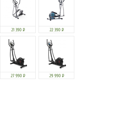
21 390
Р
22 390
Р
27 990
Р
29 990
Р