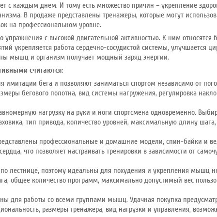
ет с каждым днем. И тому есть множество причин – укрепление здоро
анизма. В продаже представлены тренажеры, которые могут использо
вок на профессиональном уровне.
то упражнения с высокой двигательной активностью. К ним относятся бе
нятий укрепляется работа сердечно-сосудистой системы, улучшается ц
ппы мышц и организм получает мощный заряд энергии.
тивными считаются
:
я имитации бега и позволяют заниматься спортом независимо от по
змеры бегового полотна, вид системы нагружения, регулировка накл
авномерную нагрузку на руки и ноги спортсмена одновременно. Выбир
ховика, тип привода, количество уровней, максимальную длину шага,
редставлены профессиональные и домашние модели, спин-байки и ве
ердца, что позволяет настраивать тренировки в зависимости от самоч
по лестнице, поэтому идеальны для похудения и укрепления мышц н
га, общее количество программ, максимально допустимый вес пользо
ны для работы со всеми группами мышц. Удачная покупка предусматри
иональность, размеры тренажера, вид нагрузки и управления, возмож