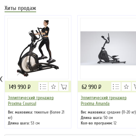
Хиты продаж
‹
149 990
Р
62 990
Р
Эллиптический тренажер
Эллиптический тренажер
Proxima Counsul
Proxima Amanda
Вес маховика
: тяжелые (более 21
Вес маховика
: средние (11-20 кг)
кг)
Длина шага
: 50 см
Длина шага
: 53 см
Кол-во программ
: 12
Кол-во программ
: 30
Кол-во уровней
: 32
Кол-во уровней
: 32
Макс. вес
: 130 кг