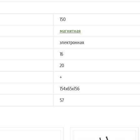
150
магнитная
электронная
16
20
+
154x65x156
57