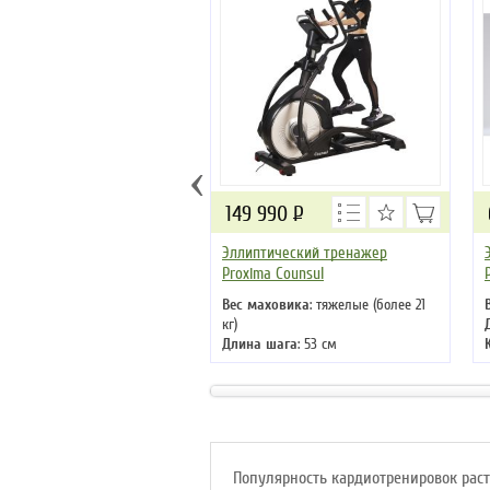
‹
149 990
Р
Эллиптический тренажер
Proxima Counsul
Вес маховика
: тяжелые (более 21
кг)
Длина шага
: 53 см
Кол-во программ
: 30
Кол-во уровней
: 32
Макс. вес
: 180 кг
Привод
: передний
Популярность кардиотренировок раст