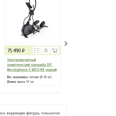
›
75 490
Р
67 790
Р
Электромагнитный
Кросстрейнер DFC TEZEWA E-
эллиптический тренажёр DFC
T1903-pro
Westinghouse E-WE13-BK черный
Вес маховика
: 6 кг
Длина шага
: 48 см
Вес маховика
: легкие (4-10 кг)
Кол-во программ
: 12
Длина шага
: 51 см
Кол-во уровней
: 32
Кол-во программ
: 15
Макс. вес
: 120 кг
Кол-во уровней
: 32
Привод
: передний
Макс. вес
: 120 кг
Привод
: передний
вья,
коррекция фигуры
, повышение