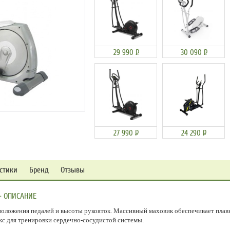
29 990
Р
30 090
Р
27 990
Р
24 290
Р
стики
Бренд
Отзывы
- ОПИСАНИЕ
положения педалей и высоты рукояток. Массивный маховик обеспечивает плавн
кс для тренировки сердечно-сосудистой системы.