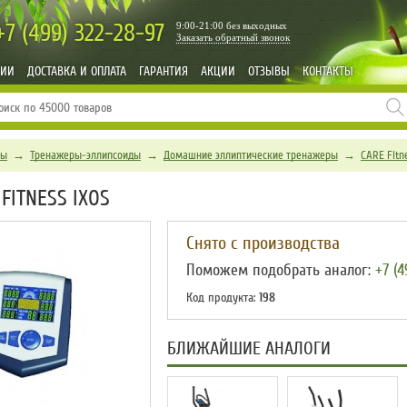
+7 (499)
322-28-97
9:00-21:00 без выходных
Заказать обратный звонок
НИИ
ДОСТАВКА И ОПЛАТА
ГАРАНТИЯ
АКЦИИ
ОТЗЫВЫ
КОНТАКТЫ
ры
→
Тренажеры-эллипсоиды
→
Домашние эллиптические тренажеры
→
CARE Fitn
FITNESS IXOS
Снято с производства
Поможем подобрать аналог:
+7 (4
Код продукта:
198
БЛИЖАЙШИЕ АНАЛОГИ