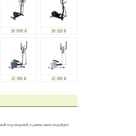
30 090
Р
30 320
Р
22 390
Р
22 390
Р
ый ход педалей, а длина шага подойдет