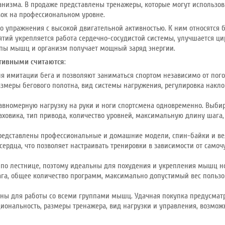
анизма. В продаже представлены тренажеры, которые могут использо
вок на профессиональном уровне.
то упражнения с высокой двигательной активностью. К ним относятся бе
нятий укрепляется работа сердечно-сосудистой системы, улучшается ц
ппы мышц и организм получает мощный заряд энергии.
тивными считаются
:
я имитации бега и позволяют заниматься спортом независимо от по
змеры бегового полотна, вид системы нагружения, регулировка накл
авномерную нагрузку на руки и ноги спортсмена одновременно. Выбир
ховика, тип привода, количество уровней, максимальную длину шага,
редставлены профессиональные и домашние модели, спин-байки и ве
ердца, что позволяет настраивать тренировки в зависимости от самоч
по лестнице, поэтому идеальны для похудения и укрепления мышц н
га, общее количество программ, максимально допустимый вес пользо
ны для работы со всеми группами мышц. Удачная покупка предусматри
иональность, размеры тренажера, вид нагрузки и управления, возмож