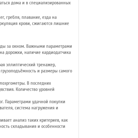
ваться дома и в специализированных
г, гребля, плавание, езда на
иркуляция крови, сжигаются лишние
годы за окном. Важными параметрами
она дорожки, наличие кардиодатчика
ая эллиптический тренажер,
 грузоподъёмность и размеры самого
лоэргометры. В последних
увствия. Количество уровней
ог. Параметрами удачной покупки
вателя, система нагружения и
вает анализ таких критериев, как
ность складывания и особенности