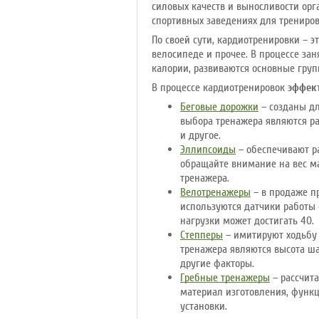
силовых качеств и выносливости орг
спортивных заведениях для трениро
По своей сути, кардиотренировки – э
велосипеде и прочее. В процессе за
калории, развиваются основные гру
В процессе кардиотренировок
эффек
Беговые дорожки
– созданы дл
выбора тренажера являются ра
и другое.
Эллипсоиды
– обеспечивают р
обращайте внимание на вес ма
тренажера.
Велотренажеры
– в продаже п
используются датчики работы с
нагрузки может достигать 40.
Степперы
– имитируют ходьбу 
тренажера являются высота ша
другие факторы.
Гребные тренажеры
– рассчита
материал изготовления, функц
установки.