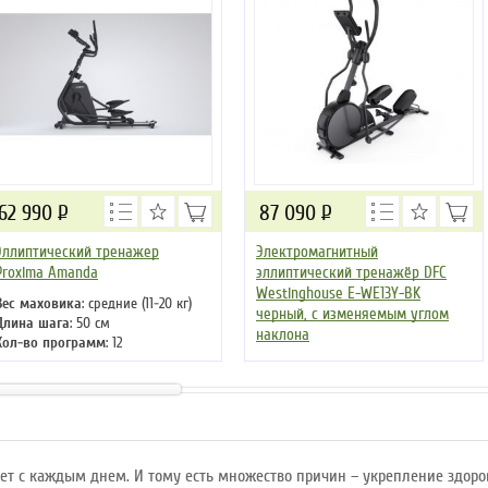
62 990
Р
87 090
Р
Эллиптический тренажер
Электромагнитный
Proxima Amanda
эллиптический тренажёр DFC
Westinghouse E-WE13Y-BK
Вес маховика
: средние (11-20 кг)
черный, с изменяемым углом
Длина шага
: 50 см
наклона
Кол-во программ
: 12
Кол-во уровней
: 32
Вес маховика
: легкие (4-10 кг)
Макс. вес
: 130 кг
Длина шага
: 51 см
Привод
: передний
Кол-во программ
: 17
Кол-во уровней
: 32
Макс. вес
: 120 кг
Привод
: передний
ет с каждым днем. И тому есть множество причин – укрепление здоро