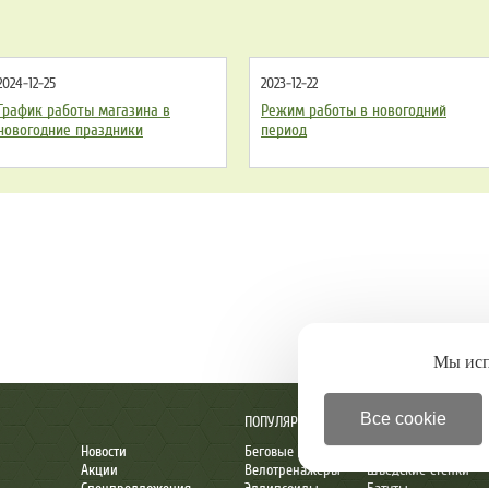
2024-12-25
2023-12-22
График работы магазина в
Режим работы в новогодний
новогодние праздники
период
Мы ис
Все cookie
ПОПУЛЯРНОЕ
Новости
Беговые дорожки
Детские комплексы
Акции
Велотренажеры
Шведские стенки
Спецпредложения
Эллипсоиды
Батуты