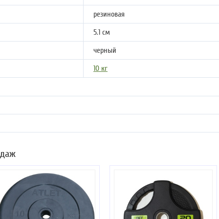
резиновая
5.1 см
черный
10 кг
одаж