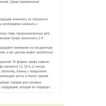
сными. Среди проверенных
струкцию изменить не получится.
да необходимо начинать с
влены гири, предназначенные для
овичкам лучше выполнять 2-4
обращайте внимание на посадочный
мм, а вес дисков может колебаться
бразной. От формы грифа зависит
вляются 1,5, 1,8 и 2,2 метра.
 оболочку. Блины с покрытием
, имеющие шесть и более граней.
ыборе товаров для силовых
ю
продукцию, которая не подведет.