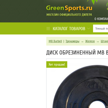
О КОМПА
КАТАЛОГ ТОВАРОВ
MB Barbell
|
Тренажеры
→
Железо
→
Штан
ДИСК ОБРЕЗИНЕННЫЙ MB B
Хит продаж!