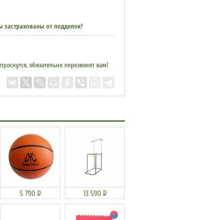
ы застрахованы от подделок!
 проснутся, обязательно перезвонят вам!
5 790
Р
13 590
Р