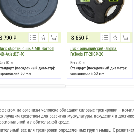
8 790
Р
8 660
Р
Диск обрезиненный MB Barbell
Диск олимпийский Original
MB-AtletB31-10
FitTools FT-2HGP-20
Вес
: 10 кг
Вес
: 20 кг
Стандарт (посадочный диаметр)
:
Стандарт (посадочный диаметр)
:
европейский 30 мм
олимпийский 50 мм
фектом на организм человека обладают силовые тренировки –
компл
я лучшим средством для развития мускулатуры, похудения и достиже
ессиональной и любительской среде.
ительный вес для тренировки определенных групп мышц. С развитием