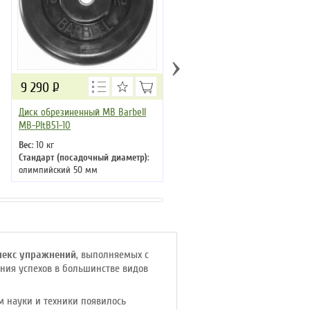
›
9 290
Р
9 290
Р
Диск обрезиненный MB Barbell
Диск обрезиненный MB Barbel
MB-PltB51-10
MB-PltB31-10
Вес
: 10 кг
Вес
: 10 кг
Стандарт (посадочный диаметр)
:
Стандарт (посадочный диаметр
олимпийский 50 мм
европейский 30 мм
екс упражнений
, выполняемых с
ния успехов в большинстве видов
 науки и техники появилось