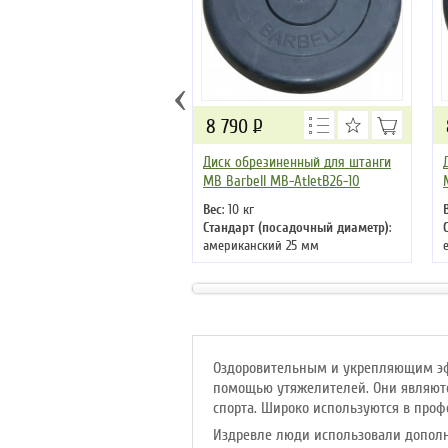
‹
8 790
Р
Диск обрезиненный для штанги
MB Barbell MB-AtletB26-10
Вес
: 10 кг
Стандарт (посадочный диаметр)
:
американский 25 мм
Оздоровительным и укрепляющим эф
помощью утяжелителей. Они являютс
спорта. Широко используются в проф
Издревле люди использовали дополн