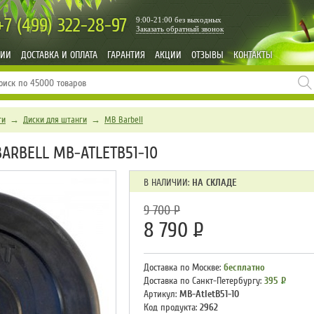
+7 (499)
322-28-97
9:00-21:00 без выходных
Заказать обратный звонок
НИИ
ДОСТАВКА И ОПЛАТА
ГАРАНТИЯ
АКЦИИ
ОТЗЫВЫ
КОНТАКТЫ
ги
→
Диски для штанги
→
MB Barbell
ARBELL MB-ATLETB51-10
В НАЛИЧИИ:
НА СКЛАДЕ
9 700
Р
8 790
Р
Доставка по Москве:
бесплатно
Доставка по Санкт-Петербургу:
395
Р
Артикул:
MB-AtletB51-10
Код продукта:
2962