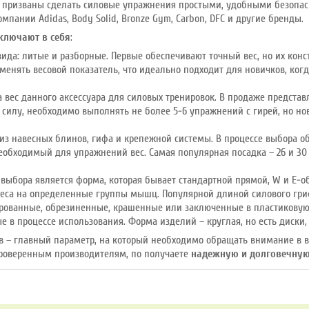
е призваны сделать силовые упражнения простыми, удобными безопа
пании Adidas, Body Solid, Bronze Gym, Carbon, DFC и другие бренды.
ключают в себя
:
вида: литые и разборные. Первые обеспечивают точный вес, но их кон
енять весовой показатель, что идеально подходит для новичков, ког
вес данного аксессуара для силовых тренировок. В продаже предста
силу, необходимо выполнять не более 5-6 упражнений с гирей, но н
 из навесных блинов, гифа и крепежной системы. В процессе выбора 
еобходимый для упражнений вес. Самая популярная посадка – 26 и 30 
ыбора является форма, которая бывает стандартной прямой, W и E-о
веса на определенные группы мышц. Популярной длиной силового грифа я
рованные, обрезиненные, крашенные или заключенные в пластиковую
 в процессе использования. Форма изделий – круглая, но есть диски
в – главный параметр, на который необходимо обращать внимание в в
проверенным производителям, по получаете
надежную и долговечну