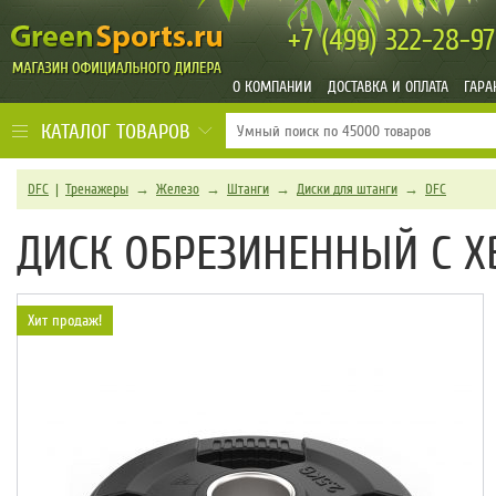
+7 (499)
322-28-97
О КОМПАНИИ
ДОСТАВКА И ОПЛАТА
ГАРА
КАТАЛОГ ТОВАРОВ
DFC
|
Тренажеры
→
Железо
→
Штанги
→
Диски для штанги
→
DFC
ДИСК ОБРЕЗИНЕННЫЙ С ХВ
Хит продаж!