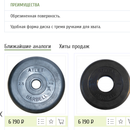
ПРЕИМУЩЕСТВА
Обрезиненная поверхность.
Удобная форма диска с тремя ручками для хвата.
Ближайшие аналоги
Хиты продаж
‹
6 190
Р
6 190
Р