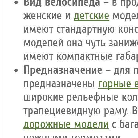
Вид велосипеда
– в про
женские и
детские
модел
имеют стандартную конс
моделей она чуть заниж
имеют компактные габар
Предназначение
– для 
предназначены
горные 
широкие рельефные кол
трапециевидную раму. В
дорожные модели
с баг
ножными тормозами.