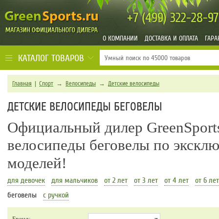
+7 (499)
322-28-97
О КОМПАНИИ
ДОСТАВКА И ОПЛАТА
ГАРА
КАТАЛОГ ТОВАРОВ
Главная
|
Спорт
→
Велосипеды
→
Детские велосипеды
ДЕТСКИЕ ВЕЛОСИПЕДЫ БЕГОВЕЛЫ
Официальный дилер GreenSports
велосипеды беговелы по экскл
моделей!
для девочек
для мальчиков
от 2 лет
от 3 лет
от 4 лет
от 6 лет
беговелы
с ручкой
Бренд: