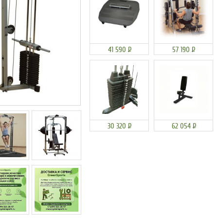
41 590
Р
57 190
Р
30 320
Р
62 054
Р