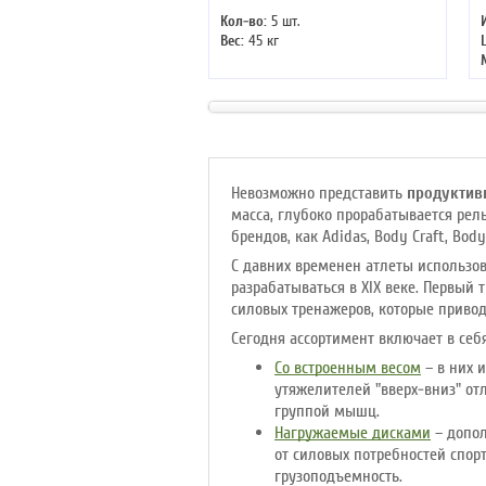
Кол-во:
5 шт.
Вес:
45 кг
Невозможно представить
продуктив
масса, глубоко прорабатывается рел
брендов, как Adidas, Body Craft, Bod
С давних временен атлеты использо
разрабатываться в XIX веке. Первый
силовых тренажеров, которые приво
Сегодня ассортимент включает в се
Со встроенным весом
– в них 
утяжелителей "вверх-вниз" о
группой мышц.
Нагружаемые дисками
– допол
от силовых потребностей спор
грузоподъемность.