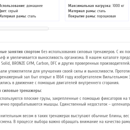
Использование:
домашнее
Максимальная нагрузка:
1000 кг
Цвет:
серый
Материал рамы:
сталь
Материал рамы:
сталь
Покрытие рамы:
порошковая
окраска
ные занятия спортом
без использования силовых тренажеров. С их 
ьеф и увеличивается выносливость организма. В нашем каталоге пре
y Solid, BRONZE GYM, Carbon, DFC и других проверенных производителей
вали утяжелители для улучшения своей силы и выносливости. Протот
 тренажерный зал быт открыт в 1864 году изобретателем Вильгельмом 
дились в движение с помощью двигателей внутреннего сгорания.
бя
силовые тренажеры
:
используются плоские грузы, закрепленные с помощью фиксаторов на 
тлично прорабатываются мышцы. Единственный недостаток – целенапра
нительным весом в таких тренажерах выступают обычные блины, вес 
тсмена. В процессе выбора важно обращать внимание на качество рам