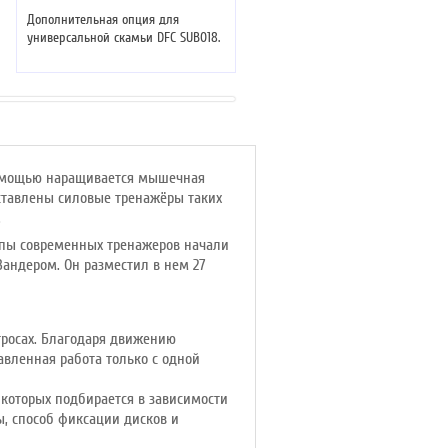
GLA348QS
Дополнительная опция для
универсальной скамьи DFC SUB018.
Вес:
139 кг
Весовой стек:
95 кг
Материал рамы:
сталь
помощью наращивается мышечная
дставлены силовые тренажёры таких
.
ипы современных тренажеров начали
Зандером. Он разместил в нем 27
тросах. Благодаря движению
вленная работа только с одной
которых подбирается в зависимости
ы, способ фиксации дисков и