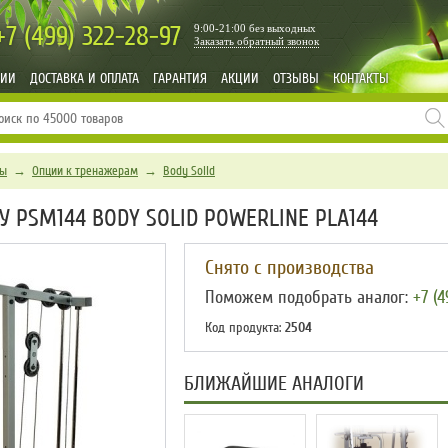
+7 (499)
322-28-97
9:00-21:00 без выходных
Заказать обратный звонок
НИИ
ДОСТАВКА И ОПЛАТА
ГАРАНТИЯ
АКЦИИ
ОТЗЫВЫ
КОНТАКТЫ
ры
→
Опции к тренажерам
→
Body Solid
У PSM144 BODY SOLID POWERLINE PLA144
Снято с производства
Поможем подобрать аналог:
+7 (4
Код продукта:
2504
БЛИЖАЙШИЕ АНАЛОГИ