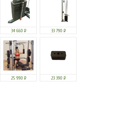
34 660
Р
33 790
Р
25 990
Р
23 390
Р