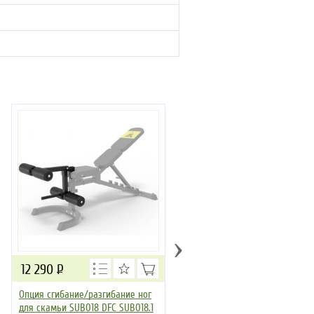
›
12 290
Р
57 190
Р
Опция сгибание/разгибание ног
Верхняя-нижняя тяга к
для скамьи SUB018 DFC SUB018.1
тренажеру GS348Q Body Solid