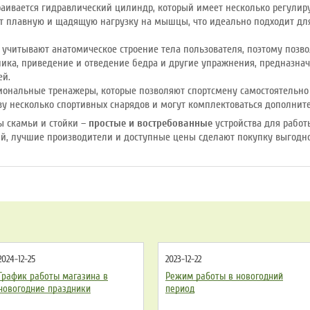
аивается гидравлический цилиндр, который имеет несколько регулиру
т плавную и щадящую нагрузку на мышцы, что идеально подходит д
 учитывают анатомическое строение тела пользователя, поэтому позв
ника, приведение и отведение бедра и другие упражнения, предназн
ей.
ональные тренажеры, которые позволяют спортсмену самостоятельно 
азу несколько спортивных снарядов и могут комплектоваться дополни
ны скамьи и стойки –
простые и востребованные
устройства для работ
й, лучшие производители и доступные цены сделают покупку выгодной
2024-12-25
2023-12-22
График работы магазина в
Режим работы в новогодний
новогодние праздники
период