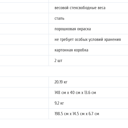
весовой стексвободные веса
сталь
порошковая окраска
не требует особых условий хранения
картонная коробка
2 шт
20.19 кг
148 см х 40 см х 13.6 см
9.2 кг
198.5 см х 14.5 см х 6.7 см