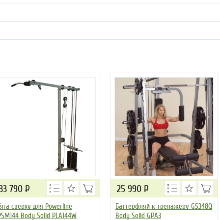
33 790
Р
25 990
Р
Тяга сверху для Powerline
Баттерфляй к тренажеру GS348Q
PSM144 Body Solid PLA144W
Body Solid GPA3